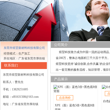
公司简介
东莞市煜堃新材料科技有限公司
煜堃科技致力成为中国一流的运动用品、
经营模式：生产加工
金200万，整体占地面积三千六百个平
所在地区：广东省东莞市厚街镇
煜堃科技坚持‘诚信创新,合作共赢’的企
联系我们
出一套完整的服务流程，知识管理，项目
东莞市煜堃新材料科技有限公司
产品展示
联系人：曹先生
手机：13829251695
邮箱：sf81631508@163.com
点击询价
白色
地址：广东省东莞市厚街镇
XPE（面）蓝色5倍+黑色底8倍
背面